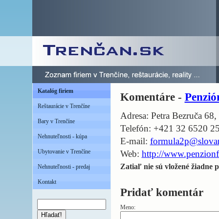
Katalóg firiem
Komentáre -
Penzi
Reštaurácie v Trenčíne
Adresa: Petra Bezruča 68,
Bary v Trenčíne
Telefón: +421 32 6520 2
Nehnuteľnosti - kúpa
E-mail:
formula2p@slovan
Ubytovanie v Trenčíne
Web:
http://www.penzion
Zatiaľ nie sú vložené žiadne p
Nehnuteľnosti - predaj
Kontakt
Pridať komentár
Meno:
Hľadať!