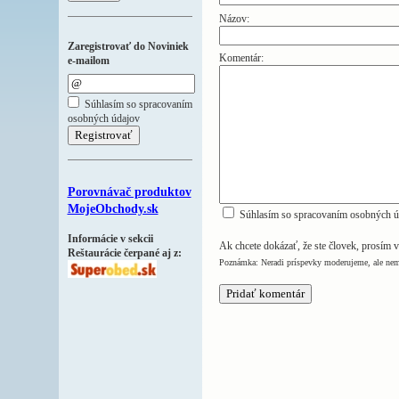
Názov:
Zaregistrovať do Noviniek
Komentár:
e-mailom
Súhlasím so spracovaním
osobných údajov
Porovnávač produktov
MojeObchody.sk
Súhlasím so spracovaním osobných ú
Informácie v sekcii
Ak chcete dokázať, že ste človek, prosím v
Reštaurácie čerpané aj z:
Poznámka: Neradi príspevky moderujeme, ale nem