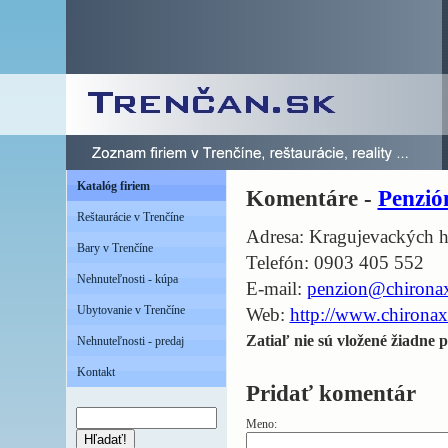
Katalóg firiem
Komentáre -
Penzi
Reštaurácie v Trenčíne
Adresa: Kragujevackých h
Bary v Trenčíne
Telefón: 0903 405 552
Nehnuteľnosti - kúpa
E-mail:
penzion@chironax
Ubytovanie v Trenčíne
Web:
http://www.chironax
Zatiaľ nie sú vložené žiadne p
Nehnuteľnosti - predaj
Kontakt
Pridať komentár
Meno:
Hľadať!