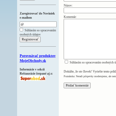
Názov:
Zaregistrovať do Noviniek
Komentár:
e-mailom
Súhlasím so spracovaním
osobných údajov
Porovnávač produktov
MojeObchody.sk
Súhlasím so spracovaním osobných ú
Informácie v sekcii
Dokážte, že ste človek! Vyriešte tento prík
Reštaurácie čerpané aj z:
Poznámka: Neradi príspevky moderujeme, ale nem