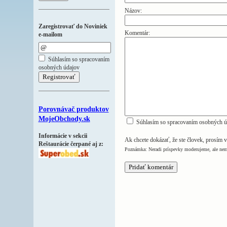
Názov:
Zaregistrovať do Noviniek
Komentár:
e-mailom
Súhlasím so spracovaním
osobných údajov
Porovnávač produktov
MojeObchody.sk
Súhlasím so spracovaním osobných ú
Informácie v sekcii
Ak chcete dokázať, že ste človek, prosím v
Reštaurácie čerpané aj z:
Poznámka: Neradi príspevky moderujeme, ale nem