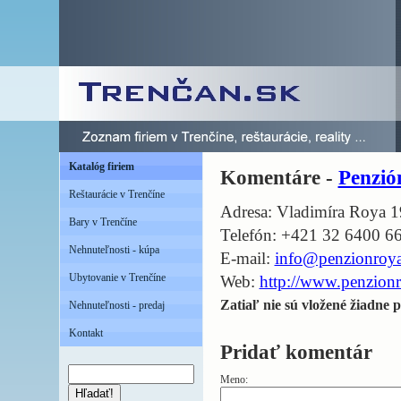
Katalóg firiem
Komentáre -
Penzi
Reštaurácie v Trenčíne
Adresa: Vladimíra Roya 1
Bary v Trenčíne
Telefón: +421 32 6400 6
Nehnuteľnosti - kúpa
E-mail:
info@penzionroya
Ubytovanie v Trenčíne
Web:
http://www.penzionr
Zatiaľ nie sú vložené žiadne p
Nehnuteľnosti - predaj
Kontakt
Pridať komentár
Meno:
Hľadať!