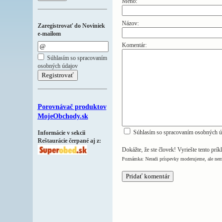
Meno:
Názov:
Zaregistrovať do Noviniek
e-mailom
Komentár:
Súhlasím so spracovaním
osobných údajov
Porovnávač produktov
MojeObchody.sk
Súhlasím so spracovaním osobných ú
Informácie v sekcii
Reštaurácie čerpané aj z:
Dokážte, že ste človek! Vyriešte tento prík
Poznámka: Neradi príspevky moderujeme, ale nem