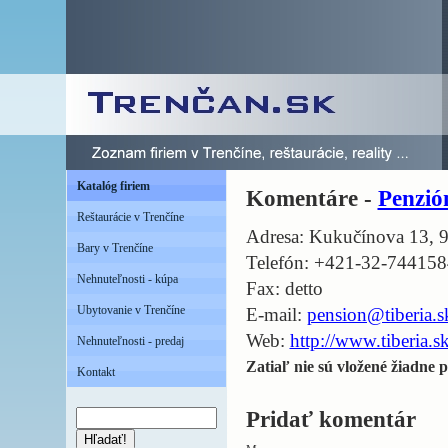
Katalóg firiem
Komentáre -
Penzió
Reštaurácie v Trenčíne
Adresa: Kukučínova 13, 
Bary v Trenčíne
Telefón: +421-32-74415
Nehnuteľnosti - kúpa
Fax: detto
Ubytovanie v Trenčíne
E-mail:
pension@tiberia.s
Web:
http://www.tiberia.s
Nehnuteľnosti - predaj
Zatiaľ nie sú vložené žiadne p
Kontakt
Pridať komentár
Hľadať!