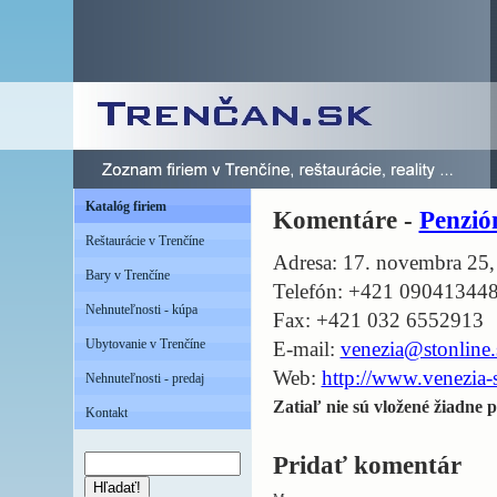
Katalóg firiem
Komentáre -
Penzió
Reštaurácie v Trenčíne
Adresa: 17. novembra 25,
Bary v Trenčíne
Telefón: +421 09041344
Nehnuteľnosti - kúpa
Fax: +421 032 6552913
Ubytovanie v Trenčíne
E-mail:
venezia@stonline.
Web:
http://www.venezia-
Nehnuteľnosti - predaj
Zatiaľ nie sú vložené žiadne p
Kontakt
Pridať komentár
Hľadať!