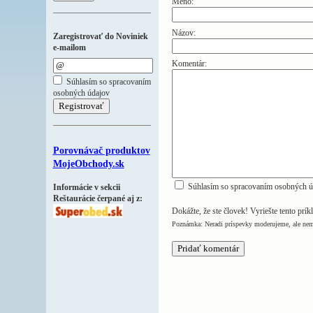
Meno:
Názov:
Zaregistrovať do Noviniek
e-mailom
Komentár:
Súhlasím so spracovaním
osobných údajov
Porovnávač produktov
MojeObchody.sk
Súhlasím so spracovaním osobných ú
Informácie v sekcii
Reštaurácie čerpané aj z:
Dokážte, že ste človek! Vyriešte tento prík
Poznámka: Neradi príspevky moderujeme, ale nem