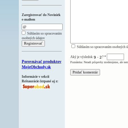
Zaregistrovať do Noviniek
e-mailom
Súhlasím so spracovaním
osobných údajov
Súhlasím so spracovaním osobných ú
Aký je výsledok
-
?
*
Porovnávač produktov
Poznámka: Neradi príspevky moderujeme, ale nem
MojeObchody.sk
Informácie v sekcii
Reštaurácie čerpané aj z: