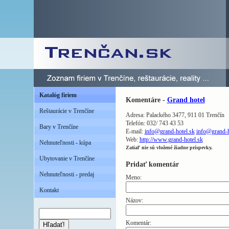
Katalóg firiem
Komentáre -
Grand hotel
Reštaurácie v Trenčíne
Adresa: Palackého 3477, 911 01 Trenčín
Telefón: 032/ 743 43 53
Bary v Trenčíne
E-mail:
info@grand-hotel.sk
info@grand-h
Web:
http://www.grand-hotel.sk
Nehnuteľnosti - kúpa
Zatiaľ nie sú vložené žiadne príspevky.
Ubytovanie v Trenčíne
Pridať komentár
Nehnuteľnosti - predaj
Meno:
Kontakt
Názov:
Komentár:
Hľadať!