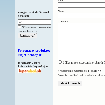
Meno:
Názov:
Zaregistrovať do Noviniek
e-mailom
Komentár:
Súhlasím so spracovaním
osobných údajov
Porovnávač produktov
MojeObchody.sk
Súhlasím so spracovaním osobných ú
Informácie v sekcii
Reštaurácie čerpané aj z:
Vyriešte tento matematický problém
+
Poznámka: Neradi príspevky moderujeme, ale nem