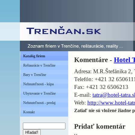
Katalóg firiem
Komentáre -
Hotel
Reštaurácie v Trenčíne
Adresa: M.R.Štefánika 2, 
Bary v Trenčíne
Telefón: +421 32 650611
Nehnuteľnosti - kúpa
Fax: +421 32 6506213
Ubytovanie v Trenčíne
E-mail:
tatra@hotel-tatra.s
Web:
http://www.hotel-tat
Nehnuteľnosti - predaj
Zatiaľ nie sú vložené žiadne p
Kontakt
Pridať komentár
Hľadať!