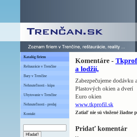
Katalóg firiem
Komentáre -
Tkprofi
Reštaurácie v Trenčíne
a lodžií,
Bary v Trenčíne
Zabezpečujeme dodávku a
Nehnuteľnosti - kúpa
Plastových okien a dverí
Ubytovanie v Trenčíne
Euro okien
www.tkprofil.sk
Nehnuteľnosti - predaj
Zatiaľ nie sú vložené žiadne p
Kontakt
Pridať komentár
Hľadať!