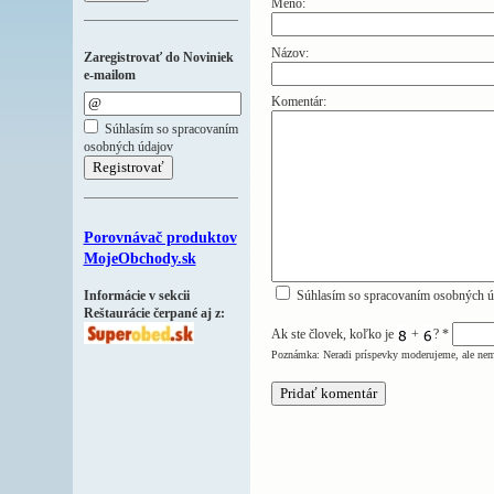
Meno:
Názov:
Zaregistrovať do Noviniek
e-mailom
Komentár:
Súhlasím so spracovaním
osobných údajov
Porovnávač produktov
MojeObchody.sk
Informácie v sekcii
Súhlasím so spracovaním osobných ú
Reštaurácie čerpané aj z:
Ak ste človek, koľko je
+
?
*
Poznámka: Neradi príspevky moderujeme, ale nem