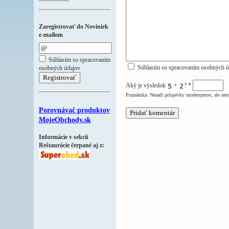
Zaregistrovať do Noviniek
e-mailom
Súhlasím so spracovaním
Súhlasím so spracovaním osobných ú
osobných údajov
Aký je výsledok
+
?
*
Poznámka: Neradi príspevky moderujeme, ale nem
Porovnávač produktov
MojeObchody.sk
Informácie v sekcii
Reštaurácie čerpané aj z: