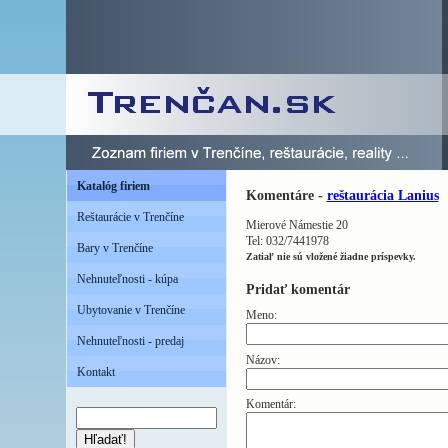
Katalóg firiem
Komentáre -
reštaurácia Lanius
Reštaurácie v Trenčíne
Mierové Námestie 20
Tel: 032/7441978
Bary v Trenčíne
Zatiaľ nie sú vložené žiadne príspevky.
Nehnuteľnosti - kúpa
Pridať komentár
Ubytovanie v Trenčíne
Meno:
Nehnuteľnosti - predaj
Názov:
Kontakt
Komentár:
Hľadať!