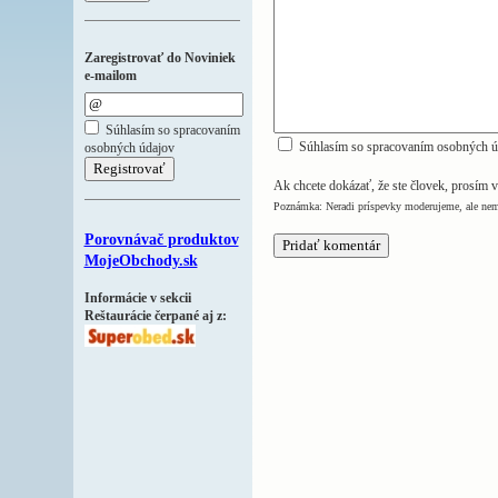
Zaregistrovať do Noviniek
e-mailom
Súhlasím so spracovaním
Súhlasím so spracovaním osobných ú
osobných údajov
Ak chcete dokázať, že ste človek, prosím v
Poznámka: Neradi príspevky moderujeme, ale nem
Porovnávač produktov
MojeObchody.sk
Informácie v sekcii
Reštaurácie čerpané aj z: