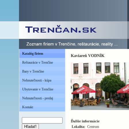
Katalóg firiem
Kaviareň VODNÍK
Reštaurácie v Trenčíne
Bary v Trenčíne
Nehnuteľnosti - kúpa
Ubytovanie v Trenčíne
Nehnuteľnosti - predaj
Kontakt
Ďalšie informácie
Hľadať!
Lokalita:
Centrum