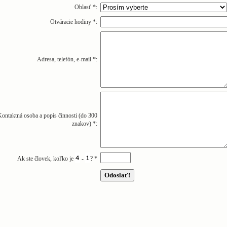
Oblasť
*
:
Otváracie hodiny
*
:
Adresa, telefón, e-mail
*
:
ontaktná osoba a popis činnosti (do 300
znakov)
*
:
Ak ste človek, koľko je
-
?
*