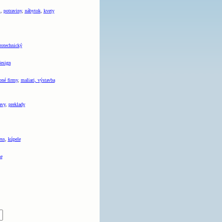
l
,
potraviny
,
nábytok
,
kvety
rotechnický
esign
bné firmy
,
maliari,
výstavba
avy
,
preklady
ess
,
kúpele
ne