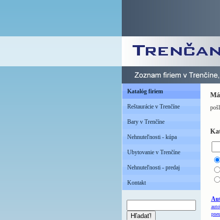
Katalóg firiem
Mát
Reštaurácie v Trenčíne
pošl
Bary v Trenčíne
Kat
Nehnuteľnosti - kúpa
Ubytovanie v Trenčíne
Nehnuteľnosti - predaj
Kontakt
Au
auto
pneu
Hľadať!