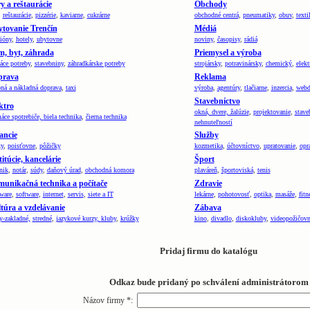
y a reštaurácie
Obchody
,
reštaurácie
,
pizzérie
,
kaviarne
,
cukrárne
obchodné centrá
,
pneumatiky
,
obuv
,
texti
tovanie Trenčín
Médiá
ióny
,
hotely
,
ubytovne
noviny
,
časopisy
,
rádiá
, byt, záhrada
Priemysel a výroba
ce potreby
,
stavebniny
,
záhradkárske potreby
strojársky
,
potravinársky
,
chemický
,
elekt
prava
Reklama
ná a nákladná doprava
,
taxi
výroba
,
agentúry
,
tlačiarne
,
inzercia
,
webd
Stavebníctvo
ktro
okná, dvere, žalúzie
,
projektovanie
,
stave
ce spotrebiče,
biela technika
,
čierna technika
nehnuteľností
ancie
Služby
y
,
poisťovne
,
pôžičky
kozmetika
,
účtovníctvo
,
upratovanie
,
opr
titúcie, kancelárie
Šport
nik
,
notár
,
súdy
,
daňový úrad
,
obchodná komora
plaváreň
,
športoviská
,
tenis
unikačná technika a počítače
Zdravie
ware
,
software
,
internet
,
servis
,
siete a IT
lekárne
,
pohotovosť
,
optika
,
masáže
,
fitn
túra a vzdelávanie
Zábava
y-zakladné,
stredné
,
jazykové kurzy
,
kluby
,
krúžky
kino
,
divadlo
,
diskokluby
,
videopožičov
Pridaj firmu do katalógu
Odkaz bude pridaný po schválení administrátorom
Názov firmy
*
: