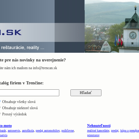
e pre nás novinky na uverejnenie?
ite nám ich mailom na info@trencan.sk
alóg firiem v Trenčíne:
Obsahuje všetky slová
Obsahuje niektoré slová
Presný výsledok
to-moto
Nehnuteľnosti
bazár
,
autoservis
,
autoškola
,
predaj automobilov
,
požičovne
,
realitné kancelárie
,
predaj
,
kúpa a prenáj
servis
priestorov