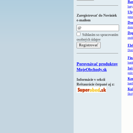
Bar
bary
Uby
Zaregistrovať do Noviniek
penz
e-mailom
Dom
domá
Do
Súhlasím so spracovaním
osob
osobných údajov
Ele
Domá
Fin
bank
Porovnávač produktov
Inš
MojeObchody.sk
práv
Kom
Informácie v sekcii
hard
Reštaurácie čerpané aj z:
Kul
škol