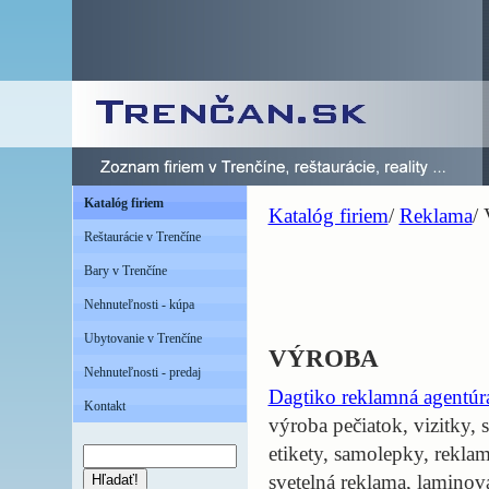
Katalóg firiem
Katalóg firiem
/
Reklama
/
Reštaurácie v Trenčíne
Bary v Trenčíne
Nehnuteľnosti - kúpa
Ubytovanie v Trenčíne
VÝROBA
Nehnuteľnosti - predaj
Dagtiko reklamná agentúr
Kontakt
výroba pečiatok, vizitky
etikety, samolepky, rekla
svetelná reklama, laminova
Hľadať!