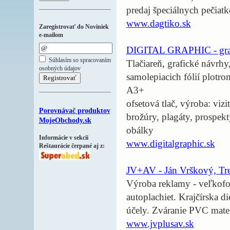
predaj špeciálnych pečiatk
www.dagtiko.sk
Zaregistrovať do Noviniek
e-mailom
DIGITAL GRAPHIC - grafic
Súhlasím so spracovaním
Tlačiareň, grafické návrhy
osobných údajov
samolepiacich fólií plotr
A3+
ofsetová tlač, výroba: vizi
Porovnávač produktov
brožúry, plagáty, prospek
MojeObchody.sk
obálky
Informácie v sekcii
www.digitalgraphic.sk
Reštaurácie čerpané aj z:
JV+AV - Ján Vrškový, Tr
Výroba reklamy - veľkofor
autoplachiet. Krajčírska d
účely. Zváranie PVC mate
www.jvplusav.sk