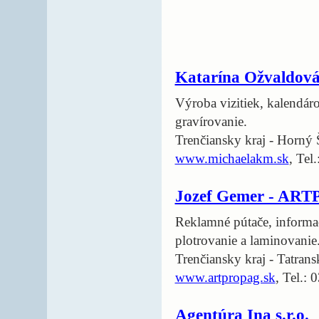
Katarína Ožvaldo
Výroba vizitiek, kalendár
gravírovanie.
Trenčiansky kraj - Horný 
www.michaelakm.sk
, Tel
Jozef Gemer - AR
Reklamné pútače, informač
plotrovanie a laminovanie
Trenčiansky kraj - Tatrans
www.artpropag.sk
, Tel.:
Agentúra Ina s.r.o.